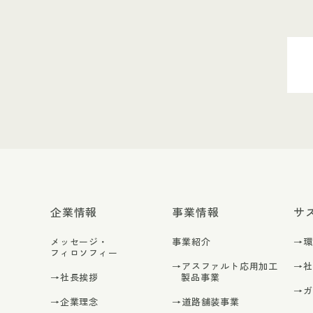
企業情報
事業情報
サ
メッセージ・
事業紹介
→
フィロソフィー
→アスファルト応用加工
→
→社長挨拶
製品事業
→
→企業理念
→道路舗装事業