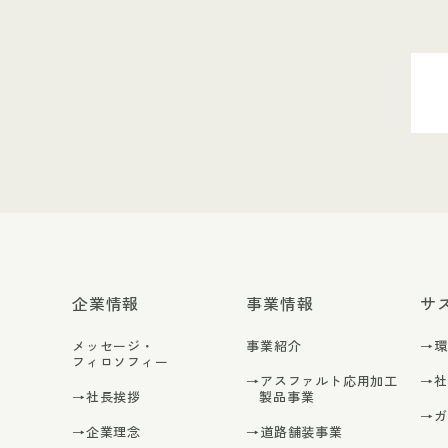
企業情報
事業情報
サ
メッセージ・
事業紹介
→
フィロソフィー
→アスファルト応用加工
→
→社長挨拶
製品事業
→
→企業理念
→道路舗装事業