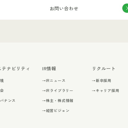
お問い合わせ
ステナビリティ
IR情報
リクルート
環境
→IRニュース
→新卒採用
社会
→IRライブラリー
→キャリア採用
ガバナンス
→株主・株式情報
→経営ビジョン