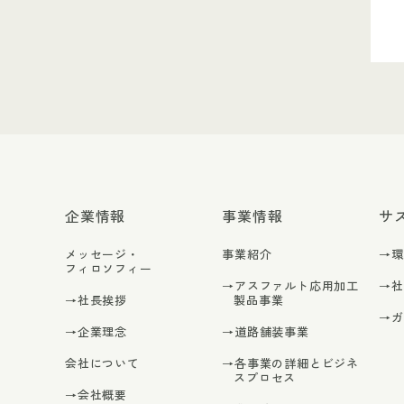
企業情報
事業情報
サ
メッセージ・
事業紹介
→
フィロソフィー
→アスファルト応用加工
→
→社長挨拶
製品事業
→
→企業理念
→道路舗装事業
会社について
→各事業の詳細とビジネ
スプロセス
→会社概要