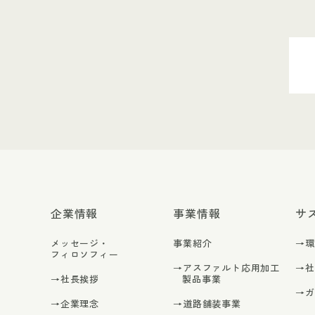
企業情報
事業情報
サ
メッセージ・
事業紹介
→
フィロソフィー
→アスファルト応用加工
→
→社長挨拶
製品事業
→
→企業理念
→道路舗装事業