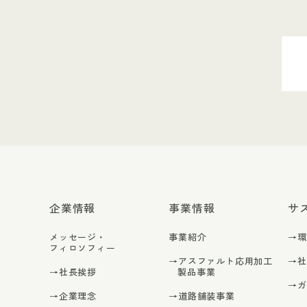
企業情報
事業情報
サ
メッセージ・
事業紹介
→
フィロソフィー
→アスファルト応用加工
→
→社長挨拶
製品事業
→
→企業理念
→道路舗装事業