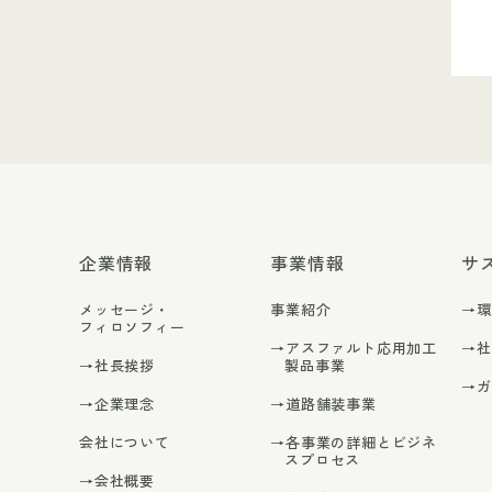
企業情報
事業情報
サ
メッセージ・
事業紹介
→
フィロソフィー
→アスファルト応用加工
→
→社長挨拶
製品事業
→
→企業理念
→道路舗装事業
会社について
→各事業の詳細とビジネ
スプロセス
→会社概要