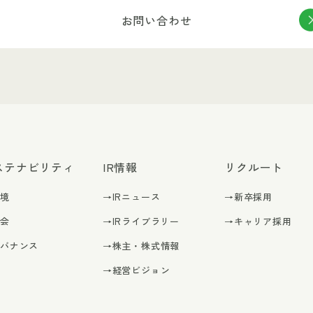
お問い合わせ
ステナビリティ
IR情報
リクルート
環境
→IRニュース
→新卒採用
社会
→IRライブラリー
→キャリア採用
ガバナンス
→株主・株式情報
→経営ビジョン