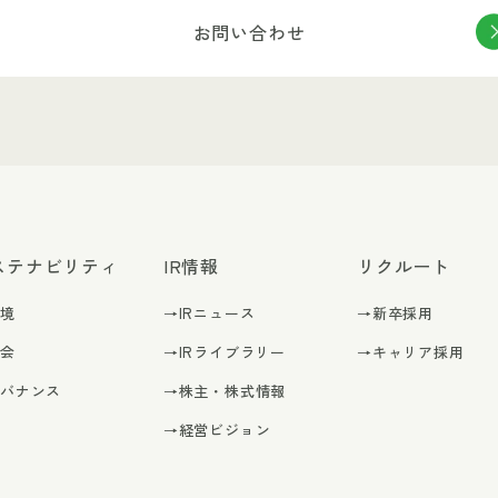
お問い合わせ
ステナビリティ
IR情報
リクルート
環境
→IRニュース
→新卒採用
社会
→IRライブラリー
→キャリア採用
ガバナンス
→株主・株式情報
→経営ビジョン