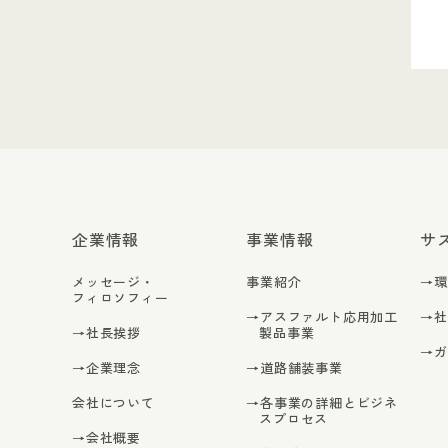
企業情報
事業情報
サ
メッセージ・
事業紹介
→
フィロソフィー
→アスファルト応用加工
→
→社長挨拶
製品事業
→
→企業理念
→道路舗装事業
会社について
→各事業の詳細とビジネ
スプロセス
→会社概要