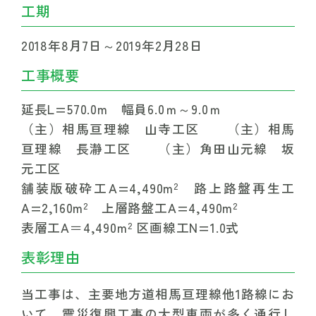
工期
2018年8月7日～2019年2月28日
工事概要
延長L=570.0m　幅員6.0ｍ～9.0ｍ
（主）相馬亘理線　山寺工区　　（主）相馬
亘理線　長瀞工区　　（主）角田山元線　坂
元工区
舗装版破砕工A=4,490m
　路上路盤再生工
2
A=2,160m
　上層路盤工A=4,490m
2
2
表層工A＝4,490m
 区画線工N=1.0式
2
表彰理由
当工事は、主要地方道相馬亘理線他1路線にお
いて、震災復興工事の大型車両が多く通行し