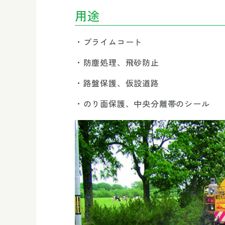
用途
プライムコート
防塵処理、飛砂防止
路盤保護、仮設道路
のり面保護、中央分離帯のシール