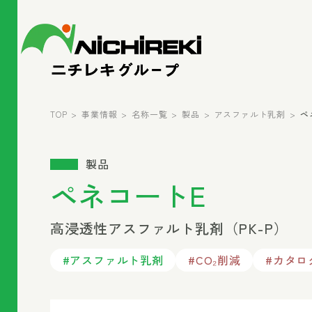
TOP
事業情報
名称一覧
製品
アスファルト乳剤
ペ
製品
ペネコートE
高浸透性アスファルト乳剤（PK-P）
#アスファルト乳剤
#CO₂削減
#カタロ