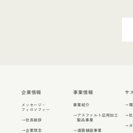
企業情報
事業情報
サ
メッセージ・
事業紹介
→
フィロソフィー
→アスファルト応用加工
→
→社長挨拶
製品事業
→
→企業理念
→道路舗装事業