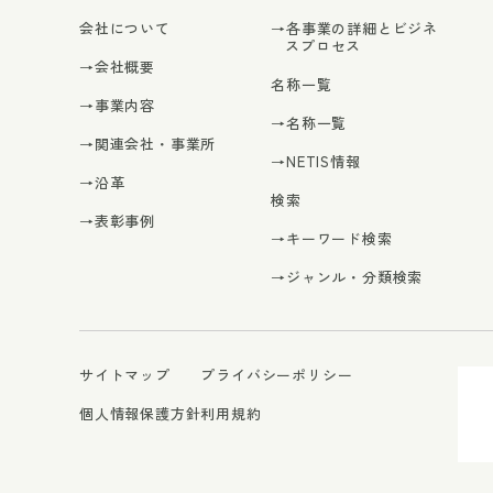
会社について
→各事業の詳細とビジネ
スプロセス
→会社概要
名称一覧
→事業内容
→名称一覧
→関連会社・事業所
→NETIS情報
→沿革
検索
→表彰事例
→キーワード検索
→ジャンル・分類検索
サイトマップ
プライバシーポリシー
個人情報保護方針
利用規約