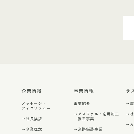
企業情報
事業情報
サ
メッセージ・
事業紹介
→
フィロソフィー
→アスファルト応用加工
→
→社長挨拶
製品事業
→
→企業理念
→道路舗装事業