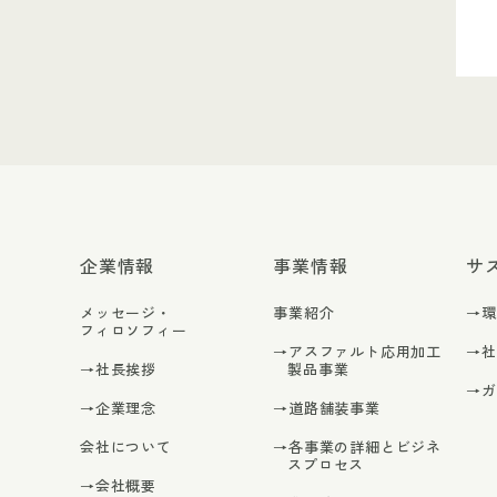
企業情報
事業情報
サ
メッセージ・
事業紹介
→
フィロソフィー
→アスファルト応用加工
→
→社長挨拶
製品事業
→
→企業理念
→道路舗装事業
会社について
→各事業の詳細とビジネ
スプロセス
→会社概要