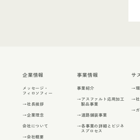
企業情報
事業情報
サ
メッセージ・
事業紹介
→
フィロソフィー
→アスファルト応用加工
→
→社長挨拶
製品事業
→
→企業理念
→道路舗装事業
会社について
→各事業の詳細とビジネ
スプロセス
→会社概要