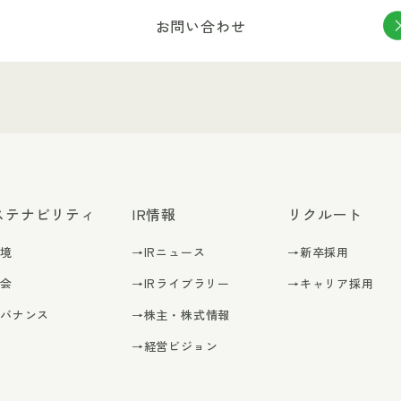
お問い合わせ
ステナビリティ
IR情報
リクルート
環境
→IRニュース
→新卒採用
社会
→IRライブラリー
→キャリア採用
ガバナンス
→株主・株式情報
→経営ビジョン