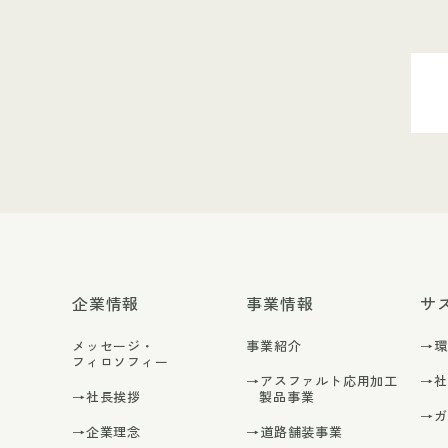
企業情報
事業情報
サ
メッセージ・
事業紹介
→
フィロソフィー
→アスファルト応用加工
→
→社長挨拶
製品事業
→
→企業理念
→道路舗装事業