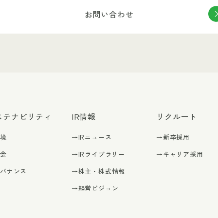
お問い合わせ
ステナビリティ
IR情報
リクルート
環境
→IRニュース
→新卒採用
社会
→IRライブラリー
→キャリア採用
ガバナンス
→株主・株式情報
→経営ビジョン