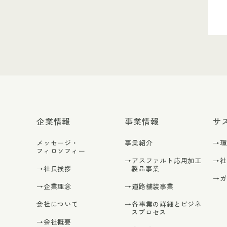
企業情報
事業情報
サ
メッセージ・
事業紹介
→
フィロソフィー
→アスファルト応用加工
→
→社長挨拶
製品事業
→
→企業理念
→道路舗装事業
会社について
→各事業の詳細とビジネ
スプロセス
→会社概要