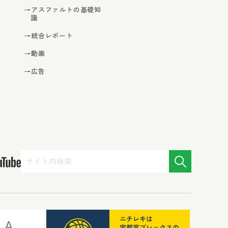
→アスファルトの基礎知
識
→統合レポート
→動画
→広告