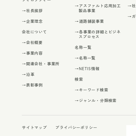
→アスファルト応用加工
→
→社長挨拶
製品事業
→
→企業理念
→道路舗装事業
会社について
→各事業の詳細とビジネ
スプロセス
→会社概要
名称一覧
→事業内容
→名称一覧
→関連会社・事業所
→NETIS情報
→沿革
検索
→表彰事例
→キーワード検索
→ジャンル・分類検索
サイトマップ
プライバシーポリシー