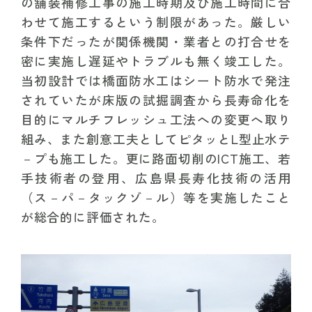
の舗装補修工事の施工時期及び施工時間に合
わせて施工するという制限があった。厳しい
条件下だったが関係機関・業者との打合せを
密に実施し遅延やトラブルも無く竣工した。
当初設計では橋面防水工はシート防水で発注
されていたが床版の試掘調査から長寿命化を
目的にマルチフレッシュ工法への変更へ取り
組み、また創意工夫としてピタッとL型止水テ
－プも施工した。更に路面切削のICT施工、若
手技術者の登用、広島県長寿化技術の活用
（ス－パ－タックゾ－ル）等を実施したこと
が総合的に評価された。