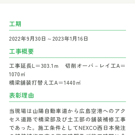
工期
2022年9月30日～2023年1月16日
工事概要
工事延長L＝303.1ｍ　切削オーバ－レイ工A＝
1070㎡　
橋梁舗装打替え工A＝1440㎡
表彰理由
当現場は山陽自動車道から広島空港へのアク
セス道路で橋梁部及び土工部の舗装補修工事
であった。施工条件としてNEXCO西日本発注