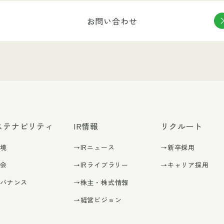
お問い合わせ
ステナビリティ
IR情報
リクルート
環境
→IRニュース
→新卒採用
社会
→IRライブラリー
→キャリア採用
ガバナンス
→株主・株式情報
→経営ビジョン