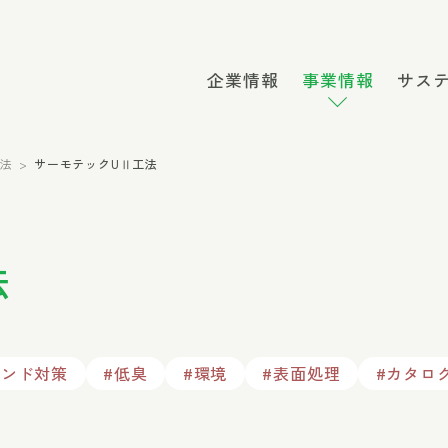
企業情報
事業情報
サス
工法
サーモテックUⅡ工法
法
ランド対策
#低臭
#環境
#表面処理
#カタロ