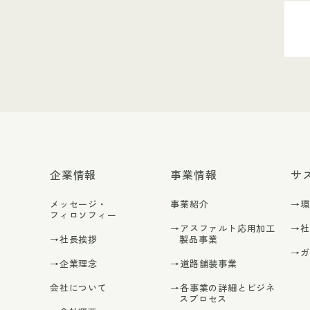
企業情報
事業情報
サ
メッセージ・
事業紹介
→
フィロソフィー
→アスファルト応用加工
→
→社長挨拶
製品事業
→
→企業理念
→道路舗装事業
会社について
→各事業の詳細とビジネ
スプロセス