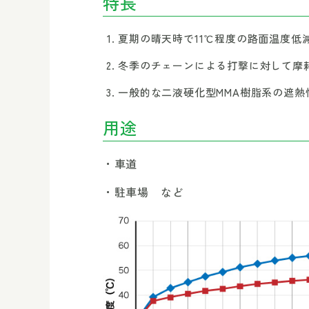
特長
夏期の晴天時で11℃程度の路面温度低
冬季のチェーンによる打撃に対して摩
一般的な二液硬化型MMA樹脂系の遮熱
用途
車道
駐車場 など