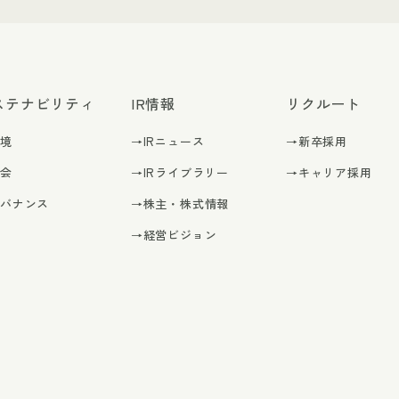
ステナビリティ
IR情報
リクルート
環境
→IRニュース
→新卒採用
社会
→IRライブラリー
→キャリア採用
ガバナンス
→株主・株式情報
→経営ビジョン