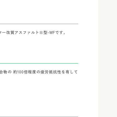
ー改質アスファルトⅢ型-WFです。
物の 約100倍程度の疲労抵抗性を有して