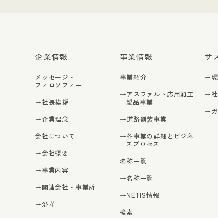
企業情報
事業情報
サ
メッセージ・
事業紹介
→
フィロソフィー
→アスファルト応用加工
→
→社長挨拶
製品事業
→
→企業理念
→道路舗装事業
会社について
→各事業の詳細とビジネ
スプロセス
→会社概要
名称一覧
→事業内容
→名称一覧
→関連会社・事業所
→NETIS情報
→沿革
検索