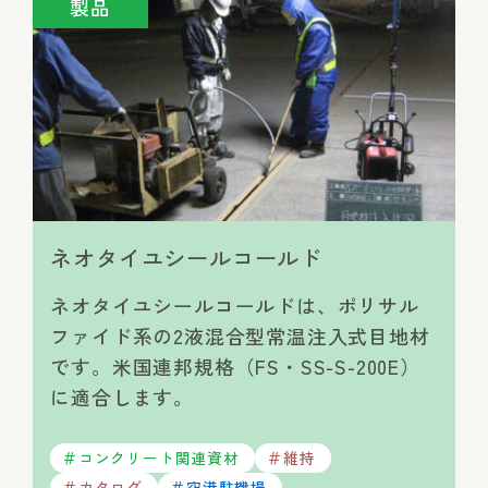
製品
ネオタイユシールコールド
ネオタイユシールコールドは、ポリサル
ファイド系の2液混合型常温注入式目地材
です。米国連邦規格（FS・SS-S-200E）
に適合します。
コンクリート関連資材
維持
カタログ
空港駐機場